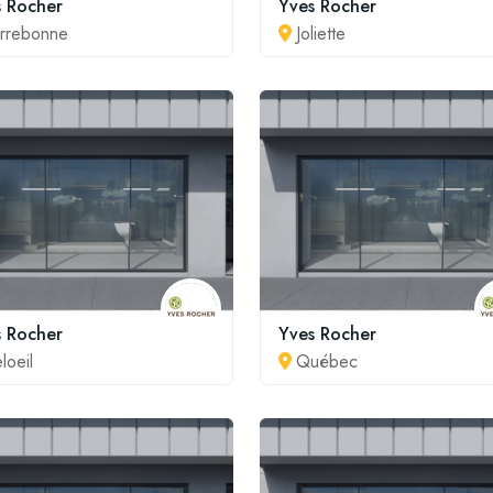
s Rocher
Yves Rocher
rrebonne
Joliette
s Rocher
Yves Rocher
loeil
Québec