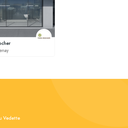
ocher
enay
nu Vedette