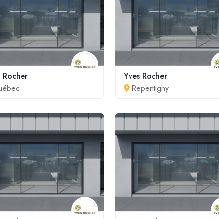
s Rocher
Yves Rocher
uébec
Repentigny