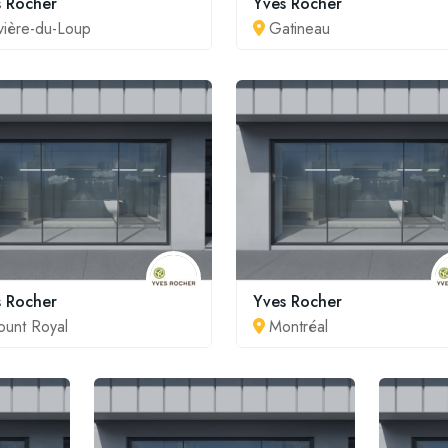
s Rocher
Yves Rocher
vière-du-Loup
Gatineau
s Rocher
Yves Rocher
unt Royal
Montréal