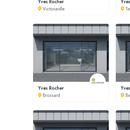
Yves Rocher
Yve
Victoriaville
Te
Yves Rocher
Yve
Brossard
Be