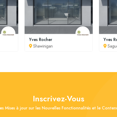
Yves Rocher
Yves R
Shawinigan
Sagu
Inscrivez-Vous
es Mises à jour sur les Nouvelles Fonctionnalités et le Conte