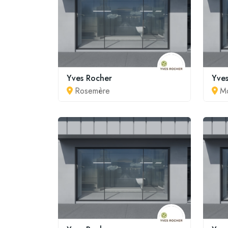
Yves Rocher
Yve
Rosemère
Mo