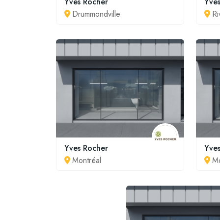
Yves Rocher
Yve
Drummondville
Ri
Yves Rocher
Yve
Montréal
Mo