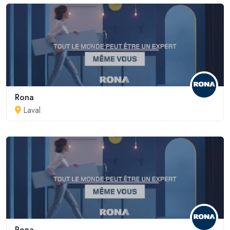
Rona
Laval
Rona