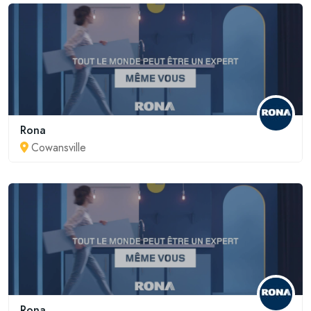
Rona
Cowansville
Rona