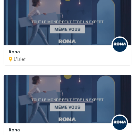
Rona
L'Islet
Rona