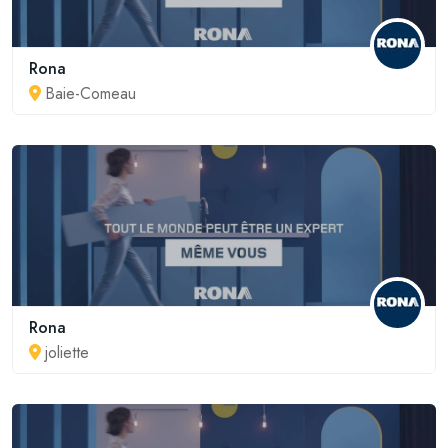
Rona
Baie-Comeau
Rona
joliette