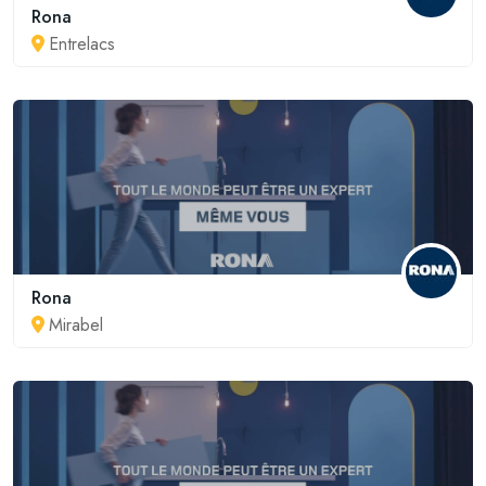
Rona
Entrelacs
Rona
Mirabel